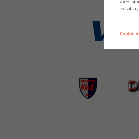
vores pro
indsats o
Cookie in