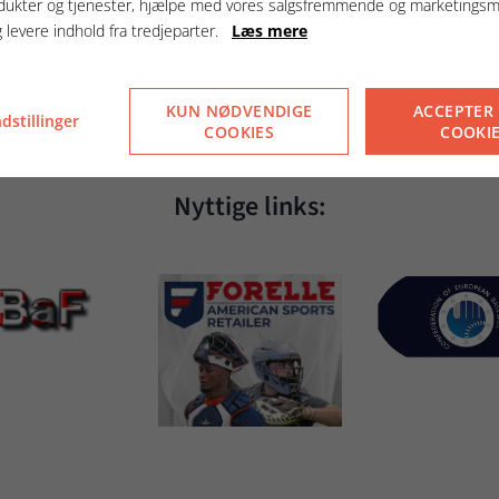
Sponsorer:
dukter og tjenester, hjælpe med vores salgsfremmende og marketings
g levere indhold fra tredjeparter.
Læs mere
KUN NØDVENDIGE
ACCEPTER
dstillinger
COOKIES
COOKI
Nyttige links: