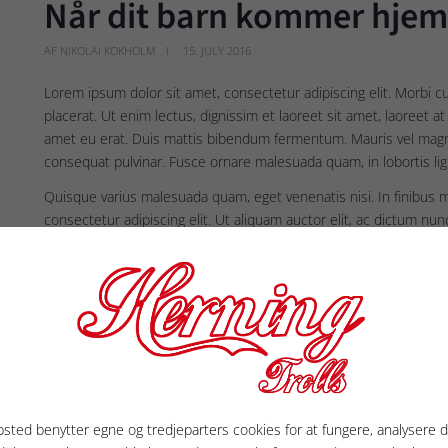
Når dit barn kommer hje
AF NIKOLAI KOKHOLM
15. JULY 2016
Lorem ipsum dolor sit amet, consectetur adipiscing elit. Morbi cu
placerat. Ut enim lectus, dignissim et laoreet sit amet, laoreet a
amet eu erat. Duis mattis bibendum fermentum. Mauris vel magna 
consequat pulvinar. Fusce ornare malesuada quam, in lobortis li
Quisque varius malesuada quam, eget venenatis nisi. In finibus 
consectetur adipiscing elit. Ut aliquam auctor elit, ac dictum nu
bibendum finibus suscipit. Nulla id lobortis velit. Curabitur egesta
interdum augue nec dignissim posuere.
sted benytter egne og tredjeparters cookies for at fungere, analysere d